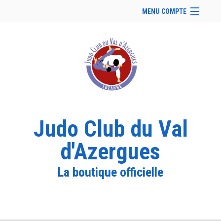
MENU COMPTE
Accueil
Site Web du club
Facebook
Se connecter
Panier (
vide
)
Judo Club du Val
d'Azergues
La boutique officielle