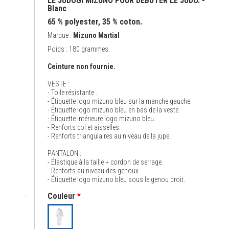
LE JUDOGI MIZUNO POUR DÉBUTER LE JUDO. -
Blanc
65 % polyester, 35 % coton.
Marque :
Mizuno Martial
Poids : 180 grammes.
Ceinture non fournie.
VESTE :
- Toile résistante .
- Étiquette logo mizuno bleu sur la manche gauche.
- Étiquette logo mizuno bleu en bas de la veste.
- Étiquette intérieure logo mizuno bleu.
- Renforts col et aisselles.
- Renforts triangulaires au niveau de la jupe.
PANTALON :
- Élastique à la taille + cordon de serrage.
- Renforts au niveau des genoux.
- Étiquette logo mizuno bleu sous le genou droit.
Couleur
*