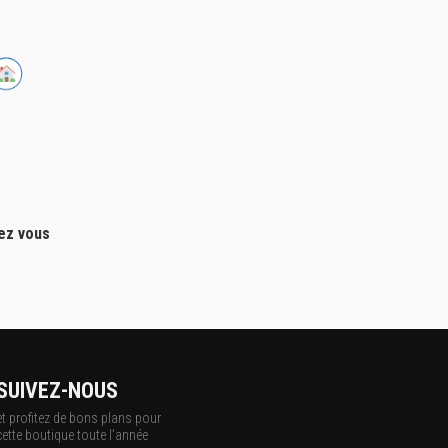
hez vous
SUIVEZ-NOUS
et profitez de bons plans pour
cette boutique toute l'année