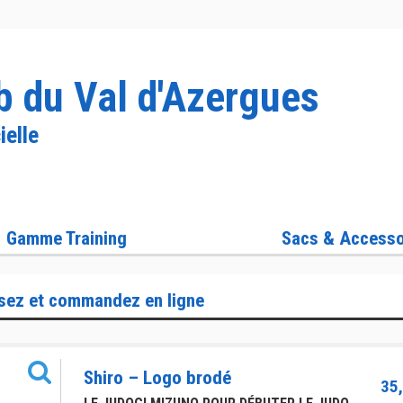
b du Val d'Azergues
ielle
Gamme Training
Sacs & Accesso
sez et commandez en ligne
Shiro – Logo brodé
35,