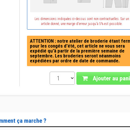
Les dimensions indiquées ci-dessus sont non contractuelles. Sur un
article donné, une marge d'erreur jusqu'à 5% est possible.
ATTENTION : notre atelier de broderie étant fer
pour les congés d'été, cet article ne vous sera
expédié qu'à partir de la première semaine de
septembre. Les broderies seront néanmoins
expédiées par ordre de date de commande.
Ajouter au pani
mment ça marche ?