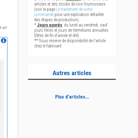
articles et des stocks de nos fournisseurs
(voir la page
Le traitement de votre
commande
pour une explication détaillée
des étapes de production).
*
Jours ouvrés
: du lundi au vendredi, sauf
r un
jours fériés et jours de fermetures annuelles
(fêtes de fin d'année et été).
** Sous réserve de disponibilité de l'article
chez le fabricant
Autres articles
Plus d'articles...